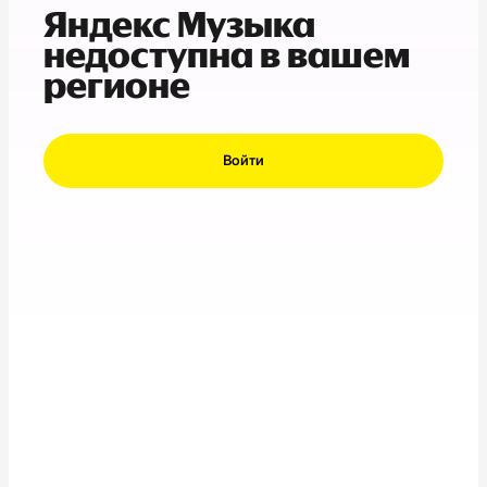
Яндекс Музыка
недоступна в вашем
регионе
Войти