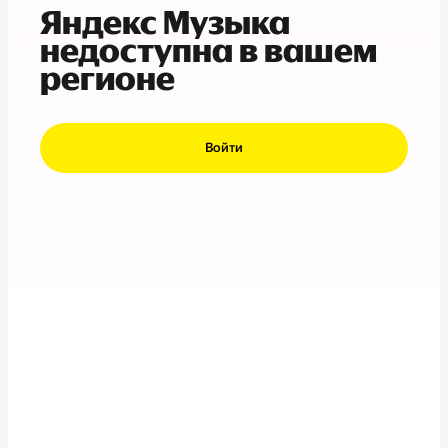
Яндекс Музыка
недоступна в вашем
регионе
Войти