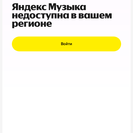
Яндекс Музыка
недоступна в вашем
регионе
Войти