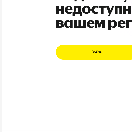
недоступн
вашем ре
Войти