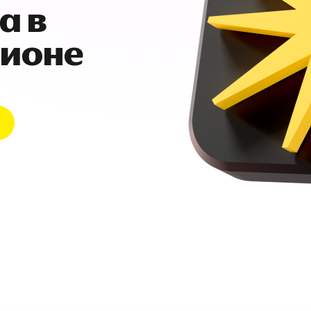
а в
гионе