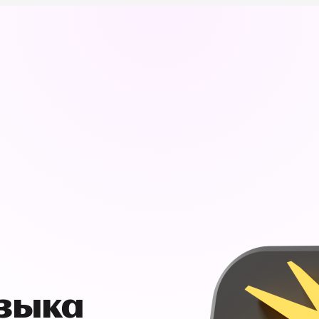
узыка