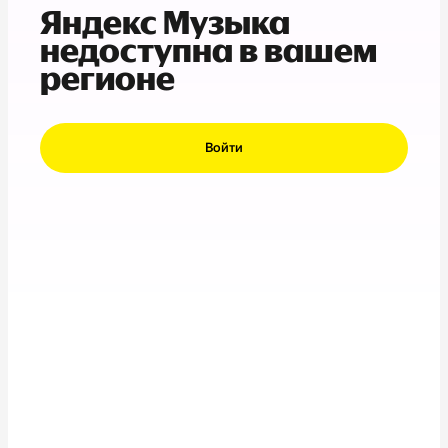
Яндекс Музыка
недоступна в вашем
регионе
Войти