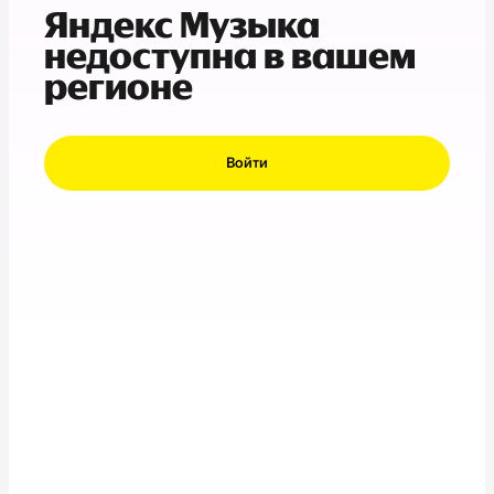
Яндекс Музыка
недоступна в вашем
регионе
Войти