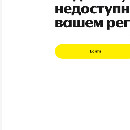
недоступн
вашем ре
Войти