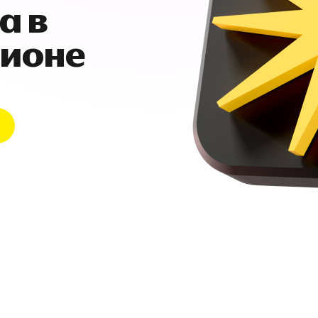
а в
гионе