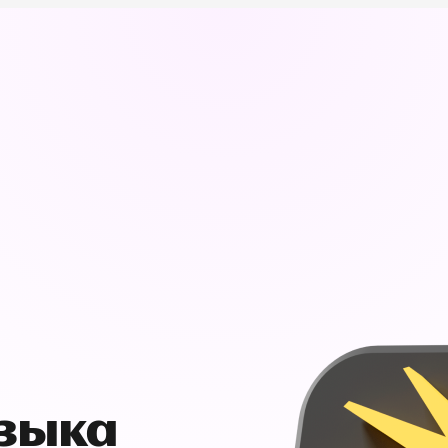
узыка