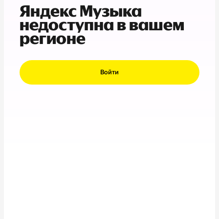
Яндекс Музыка
недоступна в вашем
регионе
Войти