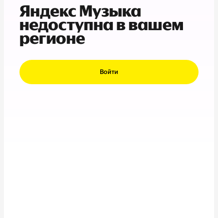
Яндекс Музыка
недоступна в вашем
регионе
Войти