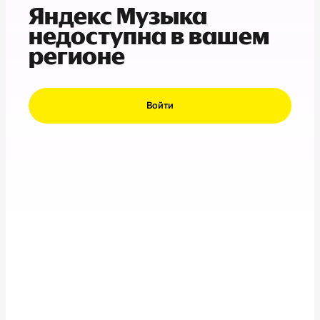
Яндекс Музыка
недоступна в вашем
регионе
Войти