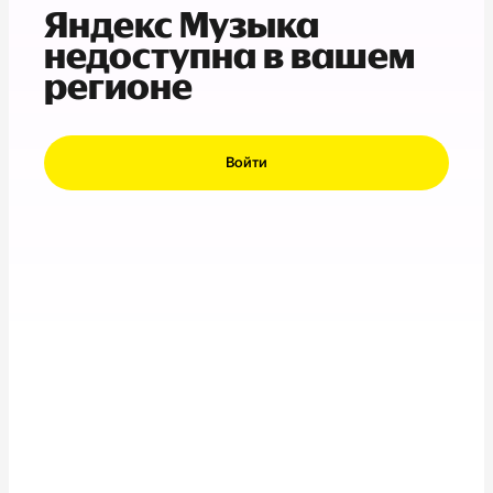
Яндекс Музыка
недоступна в вашем
регионе
Войти