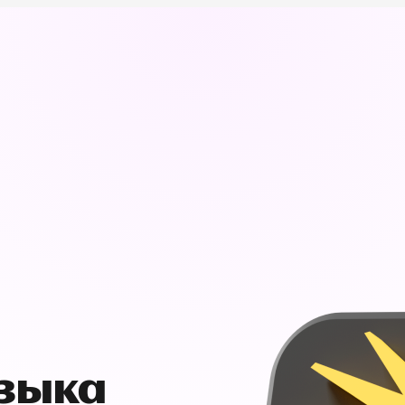
узыка