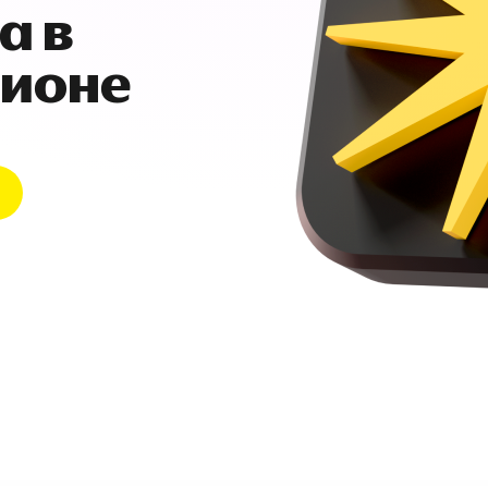
а в
гионе