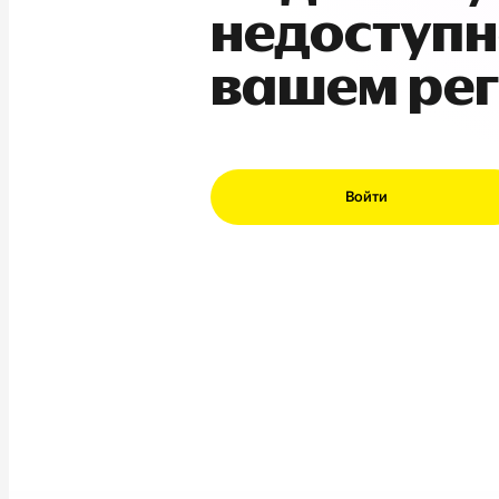
недоступн
вашем ре
Войти