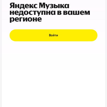
Яндекс Музыка
недоступна в вашем
регионе
Войти