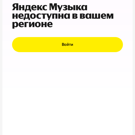
Яндекс Музыка
недоступна в вашем
регионе
Войти