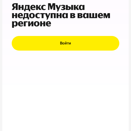
Яндекс Музыка
недоступна в вашем
регионе
Войти