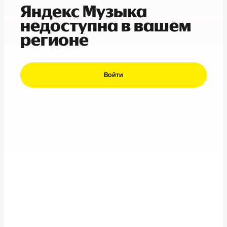
Яндекс Музыка
недоступна в вашем
регионе
Войти