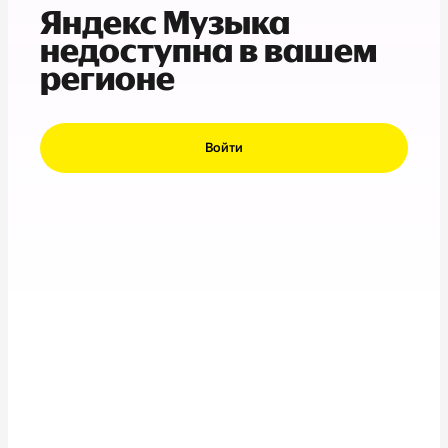
Яндекс Музыка
недоступна в вашем
регионе
Войти