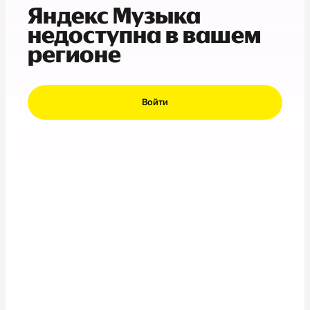
Яндекс Музыка
недоступна в вашем
регионе
Войти