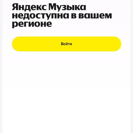
Яндекс Музыка
недоступна в вашем
регионе
Войти