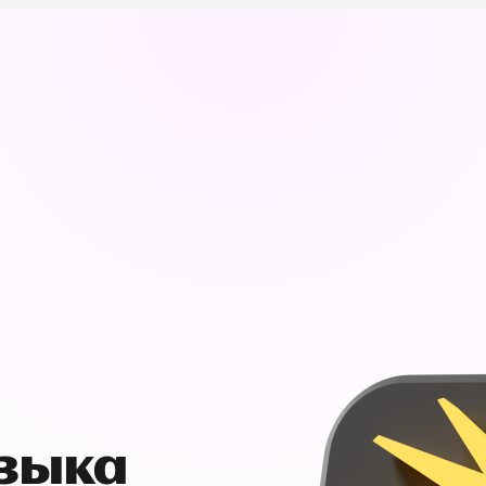
узыка