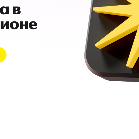
а в
гионе