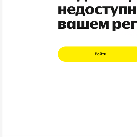
недоступн
вашем ре
Войти