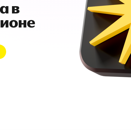
а в
гионе