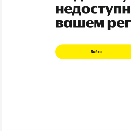
недоступн
вашем ре
Войти