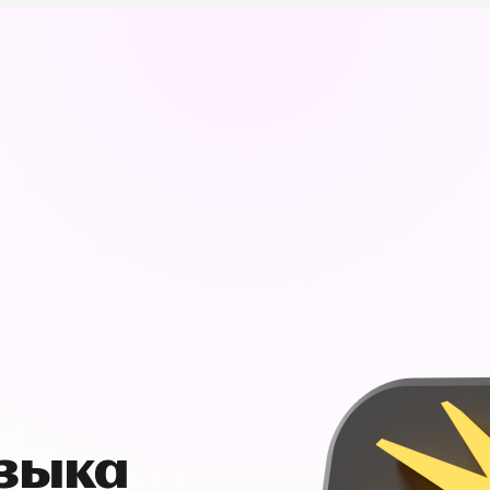
узыка