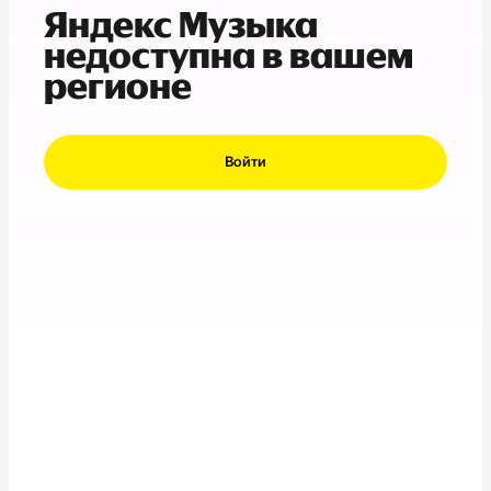
Яндекс Музыка
недоступна в вашем
регионе
Войти