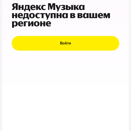
Яндекс Музыка
недоступна в вашем
регионе
Войти