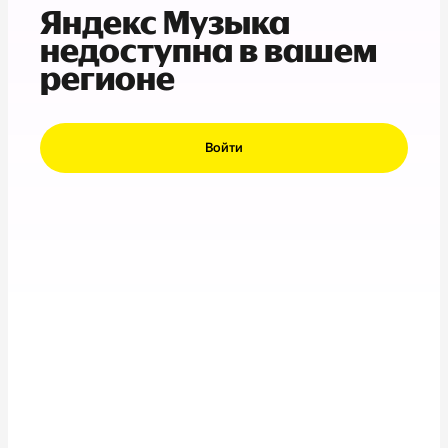
Яндекс Музыка
недоступна в вашем
регионе
Войти