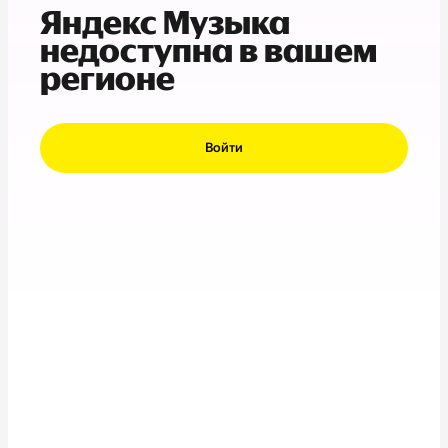
Яндекс Музыка
недоступна в вашем
регионе
Войти