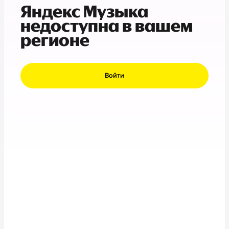
Яндекс Музыка
недоступна в вашем
регионе
Войти