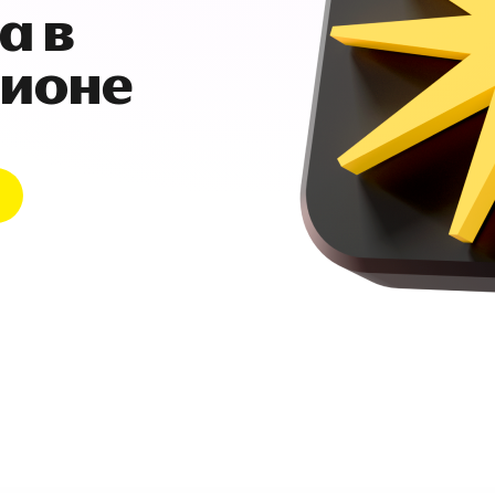
а в
гионе