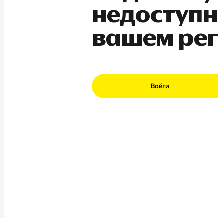
недоступн
вашем ре
Войти