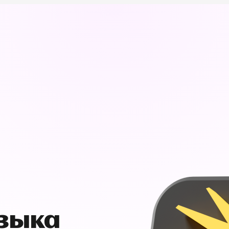
узыка