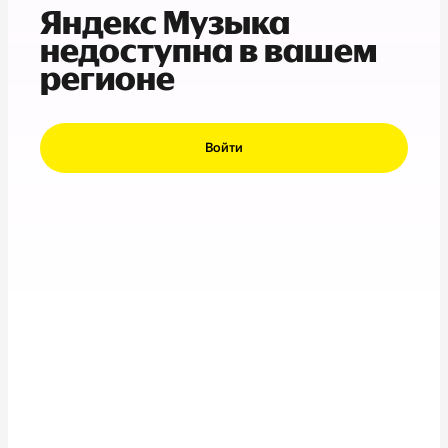
Яндекс Музыка
недоступна в вашем
регионе
Войти