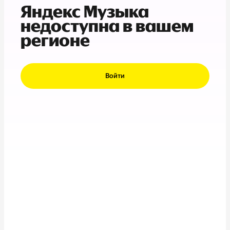
Яндекс Музыка
недоступна в вашем
регионе
Войти