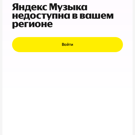
Яндекс Музыка
недоступна в вашем
регионе
Войти