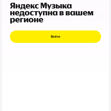
Яндекс Музыка
недоступна в вашем
регионе
Войти