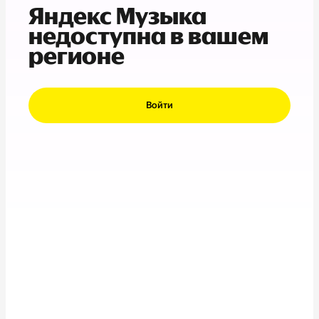
Яндекс Музыка
недоступна в вашем
регионе
Войти