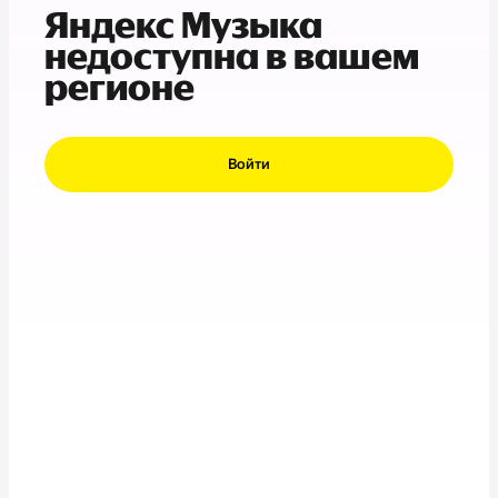
Яндекс Музыка
недоступна в вашем
регионе
Войти