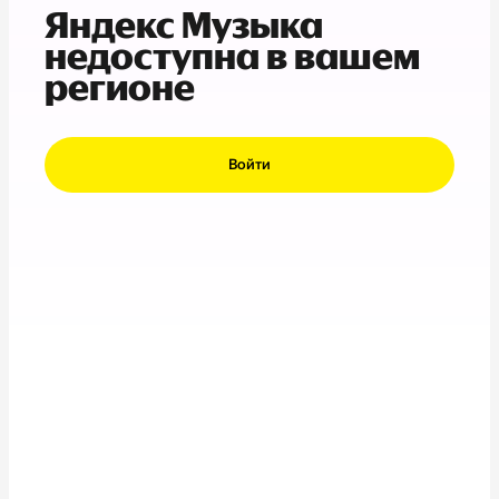
Яндекс Музыка
недоступна в вашем
регионе
Войти