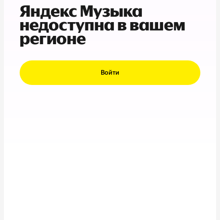
Яндекс Музыка
недоступна в вашем
регионе
Войти