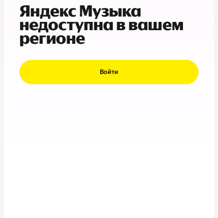
Яндекс Музыка
недоступна в вашем
регионе
Войти