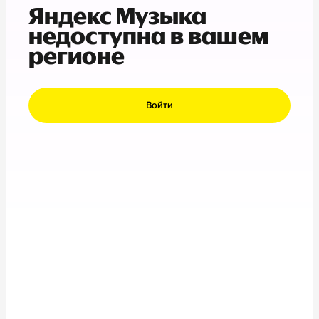
Яндекс Музыка
недоступна в вашем
регионе
Войти