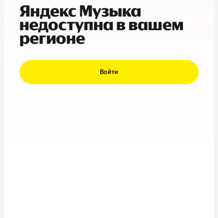
Яндекс Музыка
недоступна в вашем
регионе
Войти