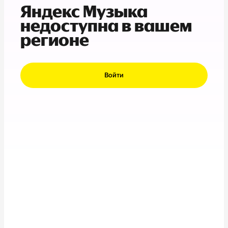
Яндекс Музыка
недоступна в вашем
регионе
Войти