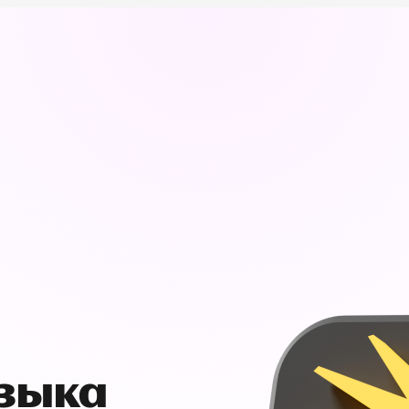
узыка