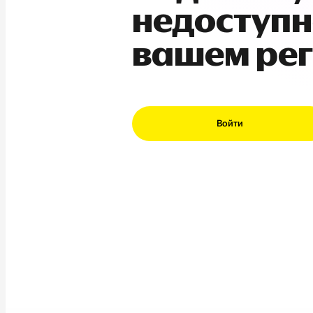
недоступн
вашем ре
Войти