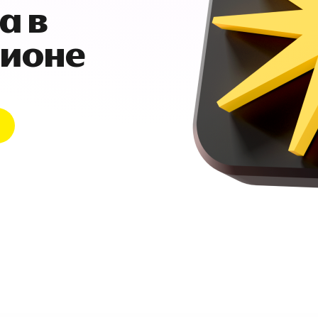
а в
гионе