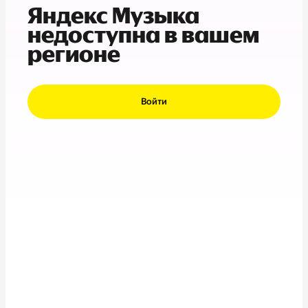
Яндекс Музыка
недоступна в вашем
регионе
Войти