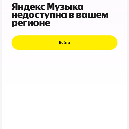
Яндекс Музыка
недоступна в вашем
регионе
Войти