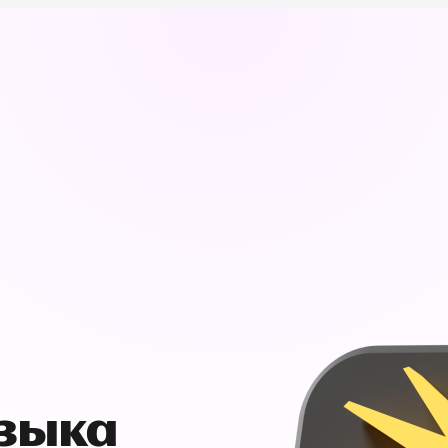
узыка