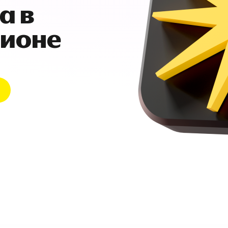
а в
гионе