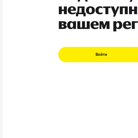
недоступн
вашем ре
Войти