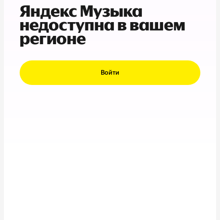
Яндекс Музыка
недоступна в вашем
регионе
Войти