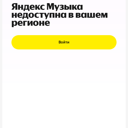
Яндекс Музыка
недоступна в вашем
регионе
Войти