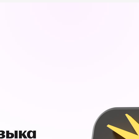
узыка