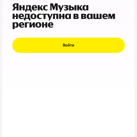
Яндекс Музыка
недоступна в вашем
регионе
Войти