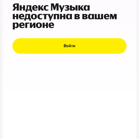
Яндекс Музыка
недоступна в вашем
регионе
Войти