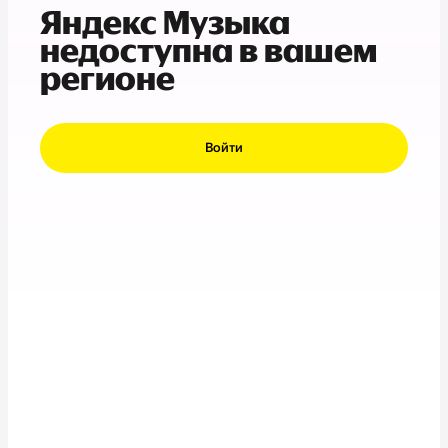
Яндекс Музыка
недоступна в вашем
регионе
Войти