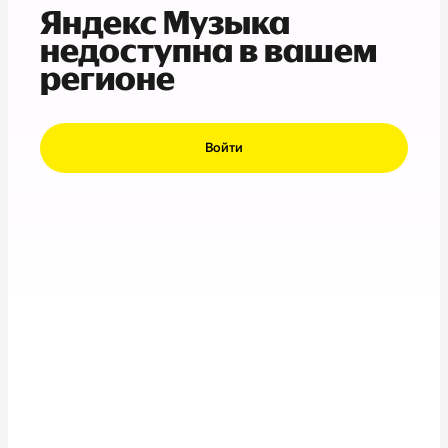
Яндекс Музыка
недоступна в вашем
регионе
Войти